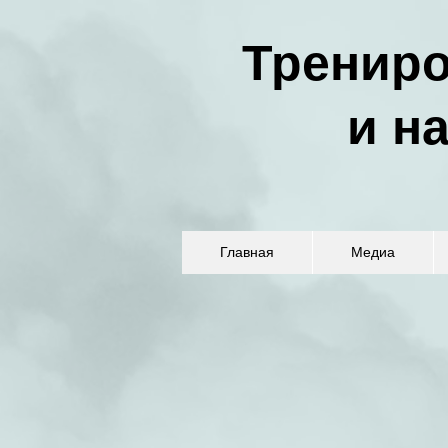
Трениро
и н
Главная
Медиа