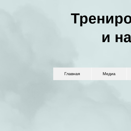
Трениро
и н
Главная
Медиа